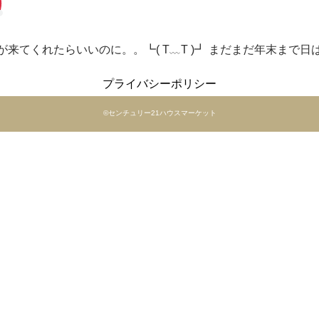
来てくれたらいいのに。。┗( T﹏T )┛ まだまだ年末まで
プライバシーポリシー
©️センチュリー21ハウスマーケット