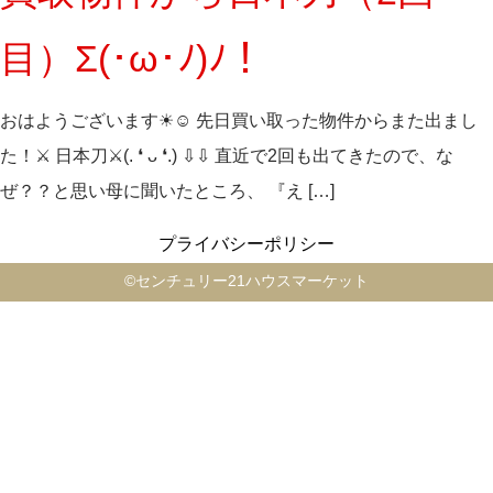
目）Σ(･ω･ﾉ)ﾉ！
おはようございます☀☺ 先日買い取った物件からまた出まし
た！⚔ 日本刀⚔(. ❛ ᴗ ❛.) ⇩⇩ 直近で2回も出てきたので、な
ぜ？？と思い母に聞いたところ、 『え […]
プライバシーポリシー
©️センチュリー21ハウスマーケット