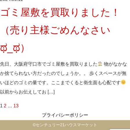
ゴミ屋敷を買取りました！
（売り主様ごめんなさい
ಥ_ಥ）
先日、大阪府守口市でゴミ屋敷を買取りました
物がなかな
か捨てられない方だったのでしょうか。。 歩くスペースが無
いほどのゴミの量です。ここまでくると衛生面も心配です
以前からお伝えしてお […]
1
2
…
13
投
プライバシーポリシー
©️センチュリー21ハウスマーケット