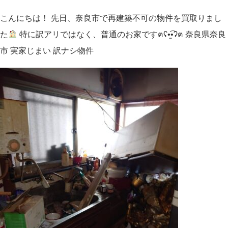
こんにちは！ 先日、奈良市で再建築不可の物件を買取りまし
た
特に訳アリではなく、普通のお家ですฅʕ•̫͡•ʔฅ 奈良県奈良
市 実家じまい 訳ナシ物件