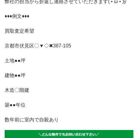
弊社の担当から折返し連絡させていただきます( •̀ ω •́ )y
♦♦♦例文♦♦♦
買取査定希望
京都市伏見区〇▼◇✖387-105
土地●●坪
建物●●坪
木造〇階建
築●●年位
数年前に室内で自殺あり