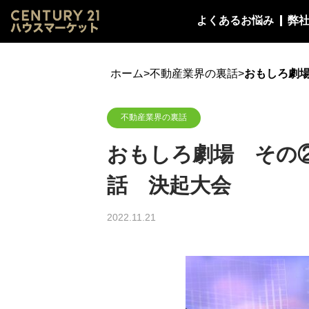
よくあるお悩み
弊
ホーム
>
不動産業界の裏話
>
おもしろ劇
不動産業界の裏話
おもしろ劇場 その
話 決起大会
2022.11.21