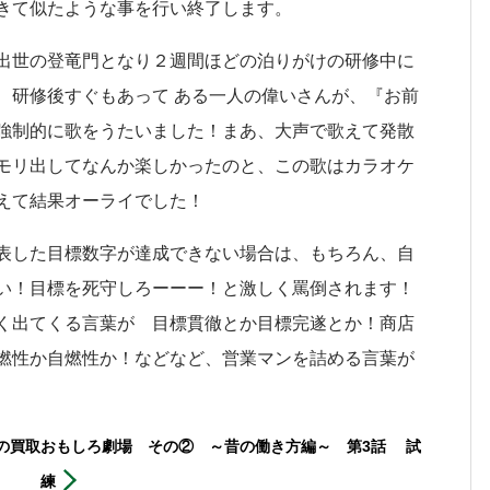
きて似たような事を行い終了します。
出世の登竜門となり２週間ほどの泊りがけの研修中に
、研修後すぐもあって ある一人の偉いさんが、『お前
強制的に歌をうたいました！まあ、大声で歌えて発散
モリ出してなんか楽しかったのと、この歌はカラオケ
えて結果オーライでした！
表した目標数字が達成できない場合は、もちろん、自
い！目標を死守しろーーー！と激しく罵倒されます！
く出てくる言葉が 目標貫徹とか目標完遂とか！商店
燃性か自燃性か！などなど、営業マンを詰める言葉が
の買取
おもしろ劇場 その② ～昔の働き方編～ 第3話 試
練