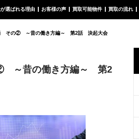
社が選ばれる理由
お客様の声
買取可能物件
買取の流れ
場 その② ～昔の働き方編～ 第2話 決起大会
② ～昔の働き方編～ 第2