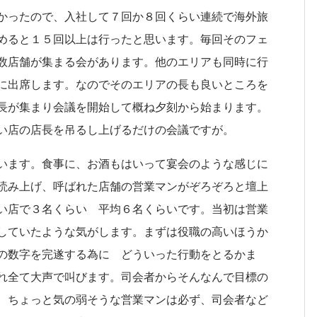
かったので、入社して７回か８回くらい連続で海外旅
めると１５回以上は行ったと思います。毎回そのフェ
数店舗が集まる会があります。他のエリアも同時に行
に出席します。なのでそのエリアの長も良いところを
長が集まり会議を開始して概ね夕刻から始まります。
い店の店長を吊るし上げるだけの会議ですが。
います。食事に、お酒もはいって宴会のような感じに
読み上げ、呼ばれた店舗の営業マンがぞろぞろと壇上
い店で３名くらい 平均６名くらいです。当初は営業
していたような気がします。まずは役職の高いほうか
の数字を完遂する為に どういった行動をとるかま
れ全て大声で叫びます。司会者からそんなんで目標の
、ちょっと気の弱そうな営業マンは必ず、司会者など