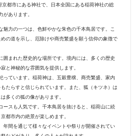
都府京都市にある神社で、日本全国にある稲荷神社の総
力があります。
名な魅力の一つは、色鮮やかな朱色の千本鳥居です。こ
ための道を示し、厄除けや商売繁盛を願う信仰の象徴で
然に囲まれた歴史的な場所です。境内には、多くの歴史
静寂と神秘的な雰囲気を提供します。
を祀っています。稲荷神は、五穀豊穣、商売繁盛、家内
をもたらすと信じられています。また、狐（キツネ）は
には多くの狐の像があります。
山コースも人気です。千本鳥居を抜けると、稲荷山に続
、京都市内の絶景が楽しめます。
は、年間を通じて様々なイベントや祭りが開催されてい