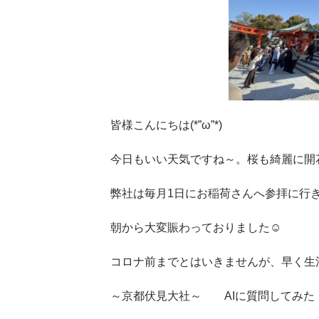
皆様こんにちは(*”ω”*)
今日もいい天気ですね～。桜も綺麗に開
弊社は毎月1日にお稲荷さんへ参拝に行
朝から大変賑わっておりました☺
コロナ前までとはいきませんが、早く生活も
～京都伏見大社～ AIに質問してみた ✪