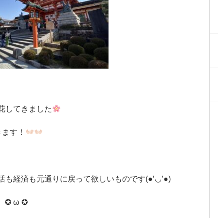
花してきました
きます！
経済も元通りに戻って欲しいものです(●’◡’●)
 ω ✪