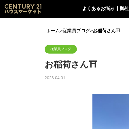
よくあるお悩み
弊
ホーム
>
従業員ブログ
>
お稲荷さん⛩
従業員ブログ
お稲荷さん⛩
2023.04.01